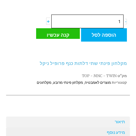
כמות
+
-
של
מקלחון
הוספה לסל
קנה עכשיו
פינתי
שתי
דלתות
כנף
מקלחון פינתי שתי דלתות כנף פרופיל ניקל
פרופיל
ניקל
מק"ט
TOP - MNC - TWIN
קטגוריות
מוצרים לאמבטיה
,
מקלחון פינתי מרובע
,
מקלחונים
תיאור
מידע נוסף