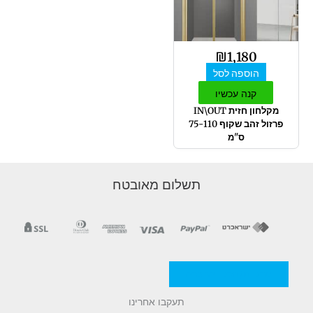
₪
1,180
הוספה לסל
קנה עכשיו
מקלחון חזית IN\OUT
פרזול זהב שקוף 75-110
ס"מ
תשלום מאובטח
מדניות/תקנון החברה
תעקבו אחרינו