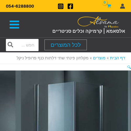
ילוג
054-6288800
תוכן
אלסאמא | קרמיקה וכלים סניטריים
Search
לכל המוצרים
for:
דף הבית
מוצרים
מקלחון פינתי שתי דלתות כנף פרופיל ניקל
🔍