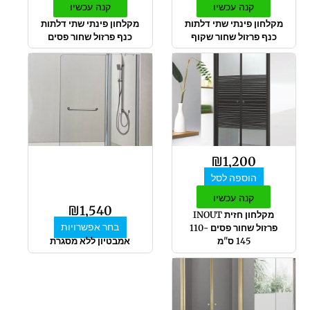
קנה עכשיו
קנה עכשיו
מקלחון פינתי שתי דלתות
מקלחון פינתי שתי דלתות
כנף פרזול שחור שקוף
כנף פרזול שחור פסים
למוצר
זה
יש
מספר
סוגים.
ניתן
לבחור
₪
1,200
את
הוספה לסל
האפשרויות
בעמוד
קנה עכשיו
₪
1,540
המוצר
מקלחון חזית INOUT
בחר אפשרויות
פרזול שחור פסים 110-
145 ס"מ
אמבטיון ללא מסגרת