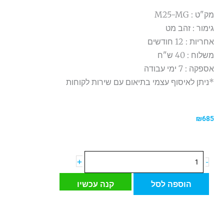
מק"ט : M25-MG
גימור : זהב מט
אחריות : 12 חודשים
משלוח : 40 ש"ח
אספקה : 7 ימי עבודה
*ניתן לאיסוף עצמי בתיאום עם שירות לקוחות
₪
685
כמות
+
-
של
מראה
הוספה לסל
קנה עכשיו
מגדילה
עם
תאורה
פי