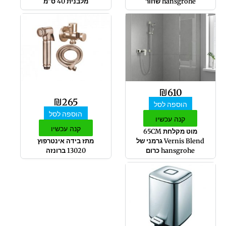
hansgrohe שחור
מלבנית 40 ס"מ
₪
610
₪
265
הוספה לסל
הוספה לסל
קנה עכשיו
קנה עכשיו
מוט מקלחת 65CM
Vernis Blend גרמני של
מתז בידה אינטרפוץ
hansgrohe כרום
13020 ברונזה