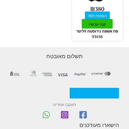
₪
380
הוספה לסל
קנה עכשיו
פח אשפה נירוסטה 9ליטר
93456
תשלום מאובטח
מדניות/תקנון החברה
תעקבו אחרינו
הישארו מעודכנים