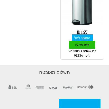
₪
165
הוספה לסל
קנה עכשיו
פח אשפה נירוסטה 3
ליטר 91234
תשלום מאובטח
מדניות/תקנון החברה