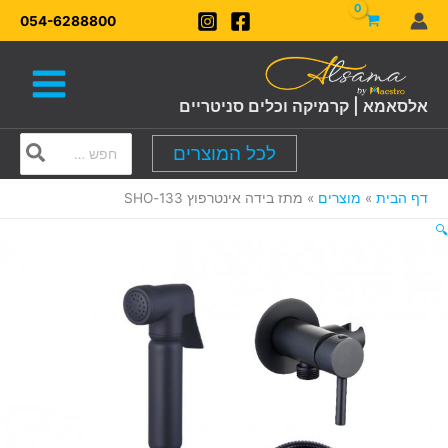
ילוג
054-6288800
תוכן
אלסאמא | קרמיקה וכלים סניטריים
Search
לכל המוצרים
for:
דף הבית
מוצרים
מתז בידה אינטרפוץ 133-SHO
🔍