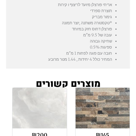
אריחי פורצלן מיועד לריצוף ו קירות
תוצרת ספרדי
גימור מבריק
*טקסטורה משתנה ,יוצר תמונה
פורצלן דחוס חזק במיוחד
עובה של 9.5 מ"מ
שחיקה גבוהה
ספיגות 0.5%
חובה עם פוגה לפחות 1 מ"מ
המחיר כולל 4 יחידות , 1.44 מטר מרובע
מוצרים קשורים
₪
200
₪
145