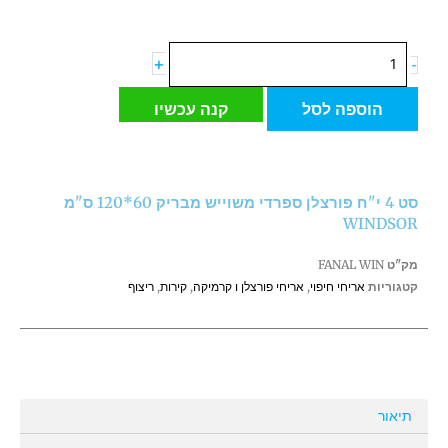
כמות
+
-
של
סט
הוספה לסל
קנה עכשיו
4
י"ח
פורצלן
ספרדי
סט 4 י"ח פורצלן ספרדי משוייש מבריק 60*120 ס"מ
משוייש
WINDSOR
מבריק
60*120
מק"ט
FANAL WIN
ס"מ
קטגוריות
אריחי חיפוי
,
אריחי פורצלן ו קרמיקה
,
קירות
,
ריצוף
WINDSOR
תיאור