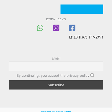
מדניות/תקנון החברה
תעקבו אחרינו
הישארו מעודכנים
Email
By continuing, you accept the privacy policy
מדניות/תקנון החברה