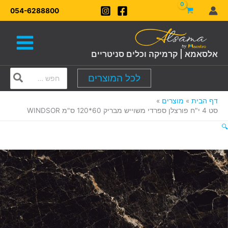
ילוג
054-6288800
תוכן
אלסאמא | קרמיקה וכלים סניטריים
Search
לכל המוצרים
for:
דף הבית
מוצרים
סט 4 י"ח פורצלן ספרדי משוייש מבריק 60*120 ס"מ WINDSOR
🔍