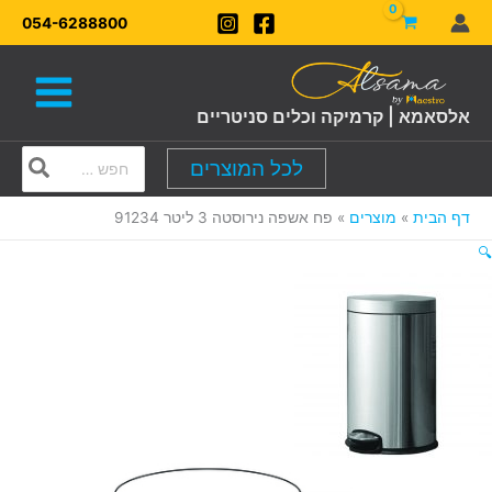
ילוג
054-6288800
תוכן
אלסאמא | קרמיקה וכלים סניטריים
Search
לכל המוצרים
for:
דף הבית
מוצרים
פח אשפה נירוסטה 3 ליטר 91234
🔍