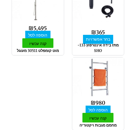
מספר
סוגים.
ניתן
לבחור
₪
5,495
את
₪
365
הוספה לסל
האפשרויות
בחר אפשרויות
בעמוד
קנה עכשיו
מתז בידה אינטרפוץ 133-
המוצר
SHO
מוט קומפלט 30511 מעוגל
₪
980
הוספה לסל
קנה עכשיו
מחמם מגבות ויקטוריה