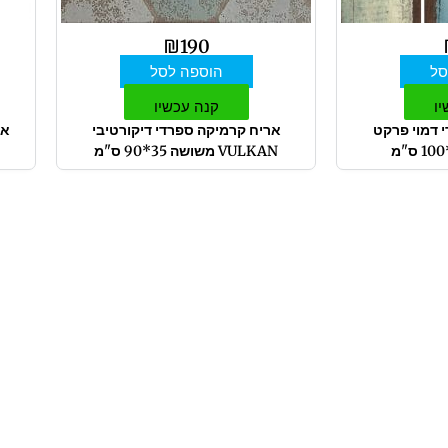
₪
190
סל
הוספה לסל
יו
קנה עכשיו
 דמוי פרקט
אריח קרמיקה ספרדי דיקורטיבי
אר
VULKAN משושה 35*90 ס"מ