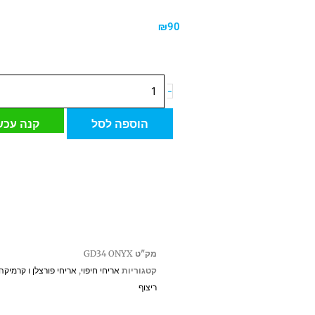
₪
90
כמות
-
של
רשת
הוספה לסל
קנה עכש
פסיפס
ספרדי
31*46.5
GD34
מק"ט
GD34 ONYX
קטגוריות
אריחי חיפוי
,
אריחי פורצלן ו קרמיקה
ריצוף