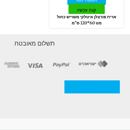
קנה עכשיו
אריח פורצלן איטלקי משוייש כחול
מט 60*120 ס"מ
תשלום מאובטח
מדניות/תקנון החברה