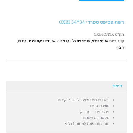
ספרדי
34*34
OXBI
רשת פסיפס ספרדי 34*34 OXBI
מק"ט
OXBI ONYX
קטגוריות
אריחי חיפוי
,
אריחי פורצלן ו קרמיקה
,
אריחים דיקורטיבים
,
קירות
,
ריצוף
תיאור
רשת פסיפס מיועד לריצוף ו קירות
תוצרת ספרד
גימור מט – מבריק
תקסטורה משתנה
חובה עם פוגה לפחות 1 מ"מ