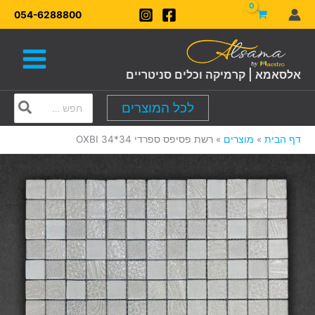
ילוג
054-6288800
תוכן
אלסאמא | קרמיקה וכלים סניטריים
Search
לכל המוצרים
for:
דף הבית
מוצרים
רשת פסיפס ספרדי 34*34 OXBI