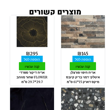
מוצרים קשורים
₪
295
₪
145
הוספה לסל
הוספה לסל
קנה עכשיו
קנה עכשיו
אריח חיפוי פורצלן
אריח דיקור ספרדי
איטלקי דמוי בריק קיובס
FLOWER שחור מוזהב
מיקס דארק 15*61 ס"מ
29.7*29.7 ס"מ