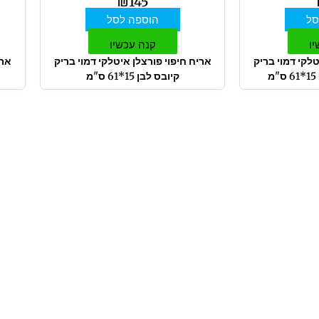
₪
145
סל
הוספה לסל
יו
קנה עכשיו
טלקי דמוי בריק
אריח חיפוי פורצלן איטלקי דמוי בריק
קיובס לבן 15*61 ס"מ