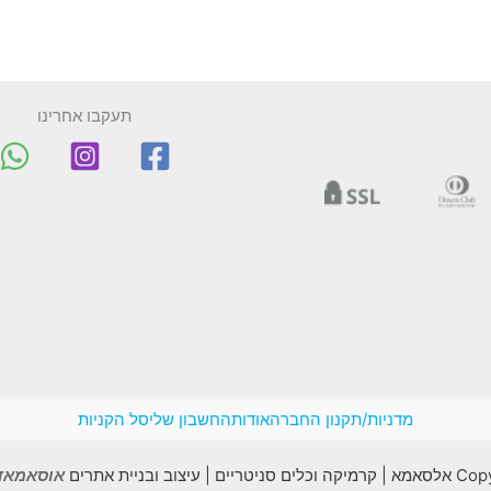
תעקבו אחרינו
מדניות/תקנון החברה
אודות
החשבון שלי
סל הקניות
יצוב ובניית אתרים
אוסאמאדב madv