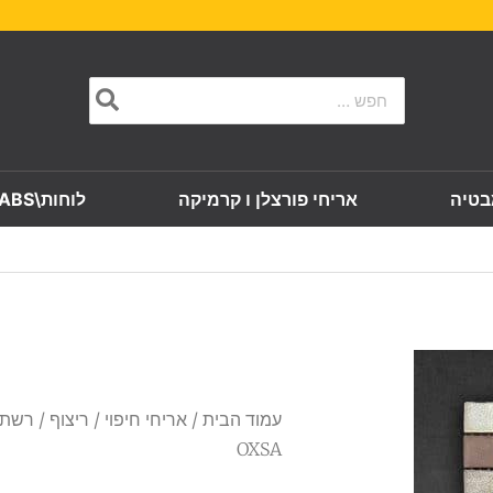
Search
for:
בטיה
אריחי פורצלן ו קרמיקה
לוחות\SLABS
עמוד הבית
/
אריחי חיפוי
/
ריצוף
OXSA