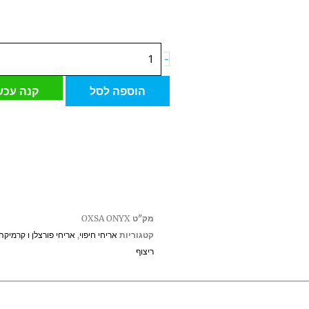
כמות
-
של
רשת
הוספה לסל
קנה עכש
פסיפס
ספרדי
34*34
OXSA
מק"ט
OXSA ONYX
קטגוריות
אריחי חיפוי
,
אריחי פורצלן ו קרמיקה
ריצוף