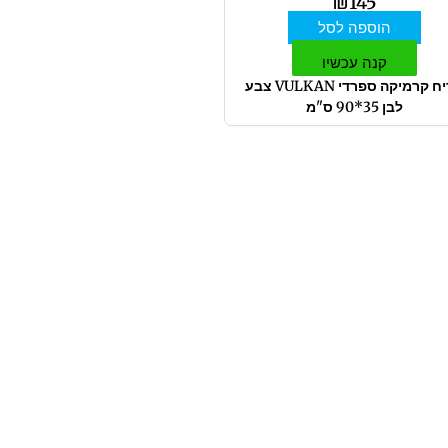
₪
145
הוספה לסל
קנה עכשיו
אריח קרמיקה ספרדי VULKAN צבע
לבן 35*90 ס"מ