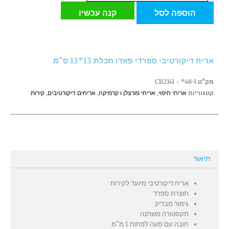
אריח
הוספה לסל
קנה עכשיו
דיקורטיבי
ספרדי
פאדו
תכלת
אריח דיקורטיבי ספרדי פאדו תכלת 13*13 ס"מ
13*13
ס"מ
מק"ט
CR2141 - *48-1
קטגוריות
אריחי חיפוי
,
אריחי פורצלן ו קרמיקה
,
אריחים דיקורטיבים
,
קירות
תיאור
אריח דיקורטיבי מיועד לקירות
תוצרת ספרד
גימור מבריק
תקסטורה משתנה
חובה עם פוגה לפחות 1 מ"מ