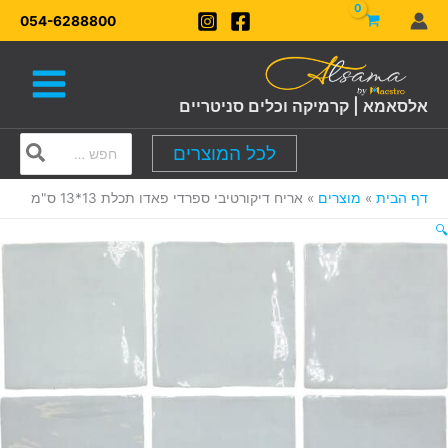
ילוג
054-6288800
תוכן
אלסאמא | קרמיקה וכלים סניטריים
Search
לכל המוצרים
for:
דף הבית
מוצרים
אריח דיקורטיבי ספרדי פאדו תכלת 13*13 ס"מ
🔍