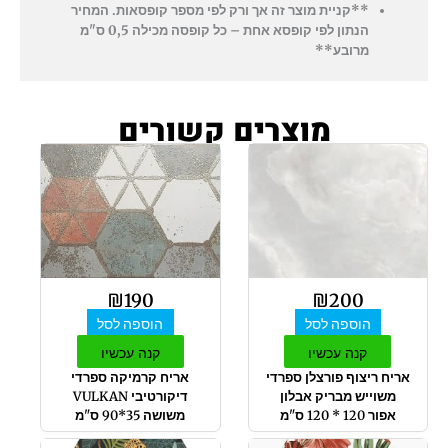
**קניית מוצר זה אך ורק לפי מספר קופסאות. המחיר
הנתון לפי קופסא אחת – כל קופסה מכילה 0,5 ס"מ
מרובע**
מוצרים קשורים
₪
190
₪
200
הוספה לסל
הוספה לסל
קנה עכשיו
קנה עכשיו
אריח ריצוף פורצלן ספרדי
אריח קרמיקה ספרדי
משוייש מבריק אבלון
דיקורטיבי VULKAN
אפור 120 * 120 ס"מ
משושה 35*90 ס"מ